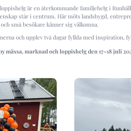
loppishelg är en återkommande familjehelg i Runhä
nskap står i centrum. Här möts landsbygd, entrepren
a och små besökare känner sig välkomna.
nerna och upplev två dagar fyllda med inspiration, fy
y mässa, marknad och loppishelg den 17–18 juli 20