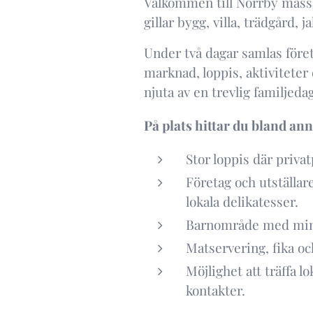
Välkommen till Norrby mässa
gillar bygg, villa, trädgård, j
Under två dagar samlas föret
marknad, loppis, aktiviteter 
njuta av en trevlig familjedag
På plats hittar du bland ann
Stor loppis där privat
Företag och utställare
lokala delikatesser.
Barnområde med mindr
Matservering, fika oc
Möjlighet att träffa l
kontakter.