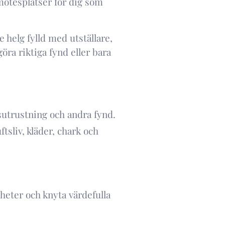
mötesplatser för dig som
 helg fylld med utställare,
öra riktiga fynd eller bara
idsutrustning och andra fynd.
ftsliv, kläder, chark och
yheter och knyta värdefulla