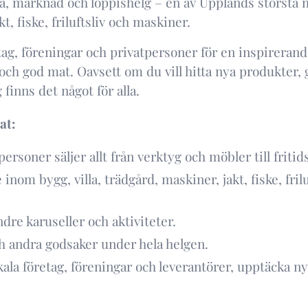
, marknad och loppishelg – en av Upplands största 
akt, fiske, friluftsliv och maskiner.
ag, föreningar och privatpersoner för en inspirerande
och god mat. Oavsett om du vill hitta nya produkter, g
 finns det något för alla.
at:
personer säljer allt från verktyg och möbler till frit
 inom bygg, villa, trädgård, maskiner, jakt, fiske, frilu
e karuseller och aktiviteter.
h andra godsaker under hela helgen.
okala företag, föreningar och leverantörer, upptäcka n