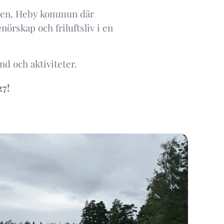
llen, Heby kommun där
örskap och friluftsliv i en
nd och aktiviteter.
27!